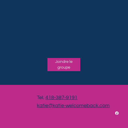
qui te
ramène à
l’essentiel.
Joindre le
groupe
Tel.
418-387-9191
katie@katie-welcomeback.com