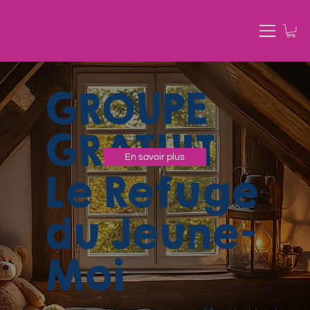
GROUPE
GRATUIT
En savoir plus
Le Refuge
du Jeune-
Moi