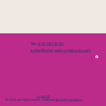
Tel.
418-387-9191
katie@katie-welcomeback.com
La loi 25
© 2024 par Katie Doyon. Créé par
BLOOM Virtual Co