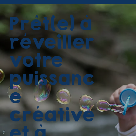
Prêt(e) à
réveiller
votre
puissanc
e
créative
et à