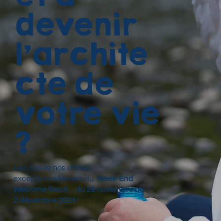
devenir
l’archite
cte de
votre vie
?
Découvrez nos offres
exceptionnelles lors du
Week-End
Welcome Black
-
du 29 novembre au
2 décembre 2024
!