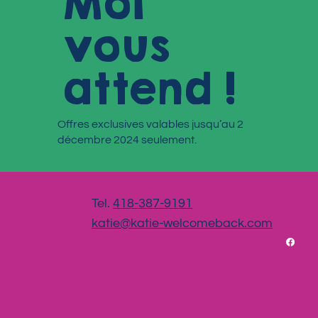
Moi
vous
attend !
Offres exclusives valables jusqu’au 2
décembre 2024 seulement.
Tel.
418-387-9191
katie@katie-welcomeback.com